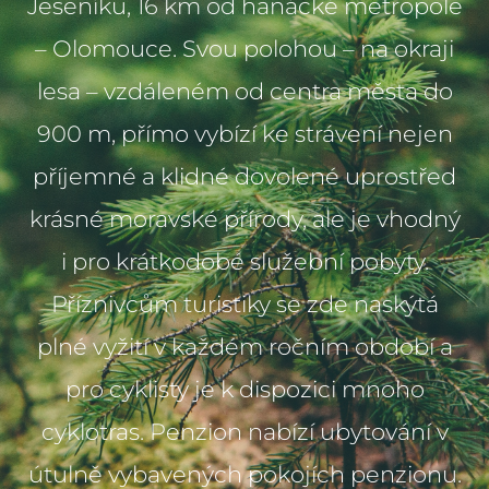
Jeseníku, 16 km od hanácké metropole
– Olomouce. Svou polohou – na okraji
lesa – vzdáleném od centra města do
900 m, přímo vybízí ke strávení nejen
příjemné a klidné dovolené uprostřed
krásné moravské přírody, ale je vhodný
i pro krátkodobé služební pobyty.
Příznivcům turistiky se zde naskýtá
plné vyžití v každém ročním období a
pro cyklisty je k dispozici mnoho
cyklotras. Penzion nabízí ubytování v
útulně vybavených pokojích penzionu.