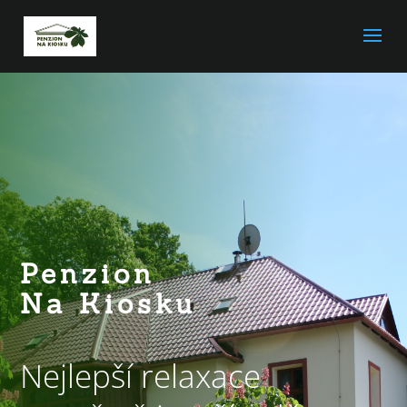
Penzion
Na Kiosku
Nejlepší relaxace