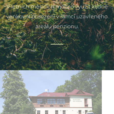
V letních měsících možno využít klidné
venkovní posezení v rámci uzavřeného
areálu penzionu.