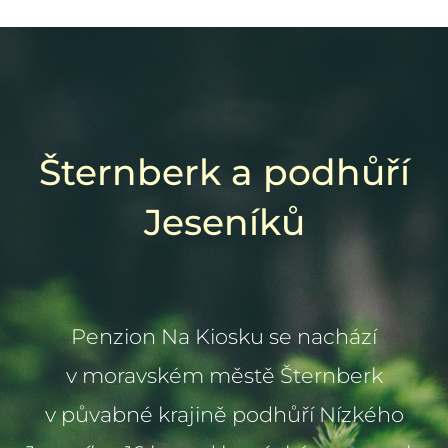
Šternberk a podhůří
Jeseníků
Penzion Na Kiosku se nachází
v moravském městě Šternberk
v půvabné krajině podhůří Nízkého